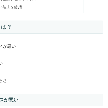
い理由を総括
とは？
スが悪い
い
らさ
スが悪い