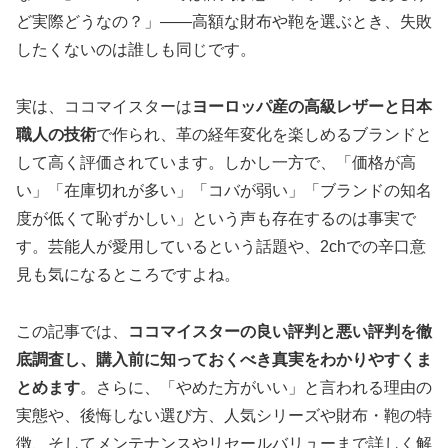
ど実際どうなの？」――高額な財布や鞄を選ぶとき、失敗
したくないのは誰しも同じです。
実は、ココマイスターは
ヨーロッパ産の高級レザーと日本
職人の技術
で作られ、革の経年変化を楽しめるブランドと
して高く評価されています。しかし一方で、「価格が高
い」「在庫切れが多い」「コバが弱い」「ブランドの知名
度が低くて恥ずかしい」という声も存在するのは事実で
す。芸能人が愛用しているという話題や、2chでの辛口意
見も気になるところですよね。
この記事では、
ココマイスターの良い評判と悪い評判を徹
底調査し、購入前に知っておくべき真実をわかりやすくま
とめます
。さらに、「やめた方がいい」と言われる理由の
実態や、後悔しない選び方、人気シリーズや財布・鞄の特
徴、そしてメンテナンスやリセールバリューまで詳しく解